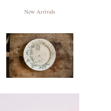
New Arrivals
GIEN
GIEN
コ
プ
ン
レ
ポ
ー
テ
ト
RINCEAUX;
ィ
B
エ