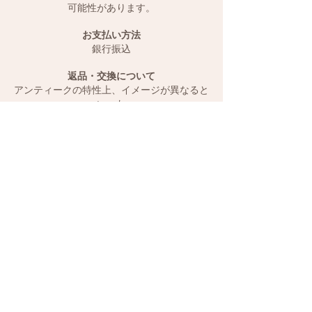
可能性があります。
お支払い方法
銀行振込
返品・交換について
アンティークの特性上、
イメージが異なると
いった
お客様のご都合による返品は、
お受けするこ
とができません。
ご注文前に、ご不明な点などがございました
ら、お気軽にお問い合わせください。
誤発送など 当店の不手際の場合は、送料当
方負担で返品・交換をさせていただきます。
JOIN OUR NEWSLETTER