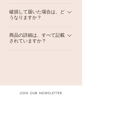
をご注文いただき 同梱が可能な場
ご入金確認後、5営業日以内に、
合は、合計重量より送料を再計算
フランスの郵便局より発送いたし
破損して届いた場合は、ど
し ご案内させていただきます。
うなりますか？
ます。 発送後、通常1〜2週間ほ
なお、国際郵便のため配達日指定
どで、ご指定の住所に配達されま
は承ることができません。 お荷物
細心の注意を払って、梱包をさせ
す。 年末年始や フランスのバカ
は、日本入国の際、税関で開封さ
ていただいておりますが、万が一
商品の詳細は、すべて記載
ンス期 ストライキ等などのため、 ​
れる可能性があります。 エコロジ
されていますか？
お品物が破損した状態でお手元に
3週間以上かかる場合もありま
ーの観点より、ダンボール等リサ
届いた場合のお手続きは下記とな
す。 なお、国際郵便のため配達日
イクル材を用いて梱包しておりま
お品ものの詳細は、商品紹介ペー
ります。 ＊オプションで郵便補償
指定は承ることができません。 お
す。ご理解を賜りますようお願い
ジにできるだけ記載しております
をつけたお客様が対象となりま
荷物は、日本入国の際、税関で開
いたします。
が、案内しきれていない傷等があ
す。 1; 梱包はそのままの状態
封される可能性があります。
る場合には、ご購入確認メールに
で、すぐに当店にご連絡をくださ
てお伝えさせていただきます。 ま
い。 2; 管轄郵便局にご連絡くだ
た、複数のストックがある商品に
さい。 3; 郵便局員の指示に従
つきましては、個体差等の詳細も
い、手続きをしていただきます。
JOIN OUR NEWSLETTER
お知らせさせていただきます。
（お品物は没収されます。） 4;
郵便局からのご返金となります。
5; 当方宛に、郵便局からの返金証
明書をメールに添付してお送りく