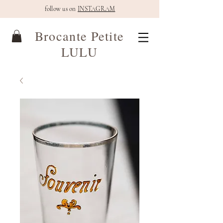
follow us on
INSTAGRAM
Brocante Petite
LULU