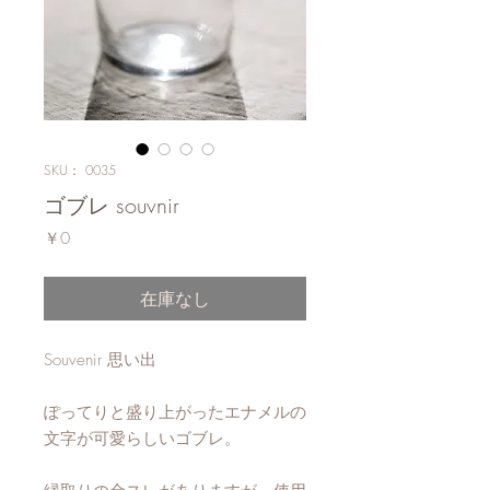
SKU： 0035
ゴブレ souvnir
価
￥0
格
在庫なし
Souvenir 思い出
ぽってりと盛り上がったエナメルの
文字が可愛らしいゴブレ。