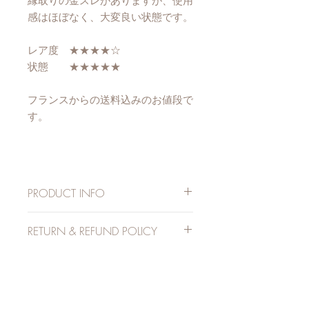
縁取りの金スレがありますが、使用
感はほぼなく、大変良い状態です。
レア度 ★★★★☆
状態 ★★★★★
フランスからの送料込みのお値段で
す。
PRODUCT INFO
直径; 7cm
RETURN & REFUND POLICY
高さ; 10.6cm
重さ; 110g
1点物のアンティークため、まったく
SHIPPING INFO
同じものとの交換を承ることができま
せん。また、イメージが異なるなどと
販売価格に、フランスからの配送料が
いったお客様のご都合による返品は、