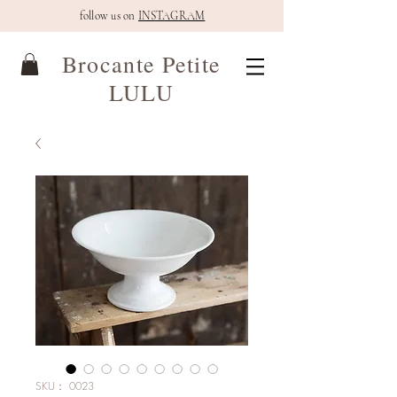
follow us on
INSTAGRAM
Brocante Petite
LULU
SKU： 0023