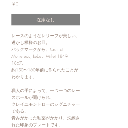
価
￥0
格
在庫なし
レースのようなレリーフが美しい、
透かし模様のお皿。
バックマークから、Creil et
Montereau; Lebeuf Millet 1849-
1867、
約150〜160年前に作られたことが
わかります。
職人の手によって、一つ一つのレー
スホールが開けられ、
クレイユモントローのシグニチャー
である、
青みがかった釉薬がかかり、洗練さ
れた印象のプレートです。