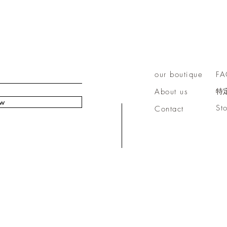
our boutique
F
About us
特
ow
St
Contact