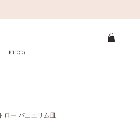
B L O G
トロー パニエリム皿