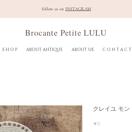
follow us on
INSTAGRAM
Brocante Petite LULU
S H O P
ABOUT ANTIQUE
ABOUT US
C O N T A C T
クレイユ モン
価
￥0
格