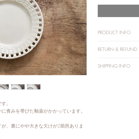
PRODUCT INFO
直径; 20.9cm 高さ; 
RETURN & REFUND 
1点物のアンティー
SHIPPING INFO
を承ることができま
といったお客様のご
ご注文受け付け後、
ができません。予め
ご案内させていただ
送料目安は、商品の
誤発送など 当店の
考になさっていただ
品・交換をさせてい
です。
複数のお品物をお選
合計重量による送料
かに青みを帯びた釉薬がかかっています。
万が一 商品が破損
オプションにて追跡
ご入金確認後、5営
すが、裏にやや大きな欠けが2箇所ありま
れたお客様のみ、全
発送いたします。発
指定の住所に配達さ