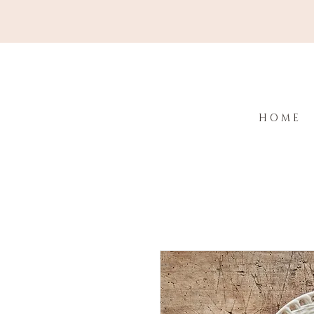
H O M E