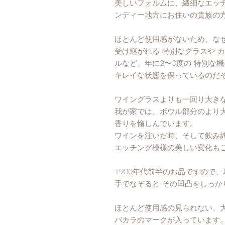
美しいフォルムに、繊細なエッ
ンディー地方にお住いの貴族の
ほとんど使用感がないため、な
受け継がれる 特別なグラスや 
ルなど、年に2〜3度の 特別な
キレイな状態を保っているのだ
ワイングラスよりも一回り大きな
我が家では、ボウル部分のより
香りを愉しんでいます。
ワインを注いだ時、そして飲み
エッチング模様の美しい変化も
1900年代前半のお品ですので
手でなぞると その凹凸をしっか
ほとんど使用感の見られない、
バカラのマークが入っています