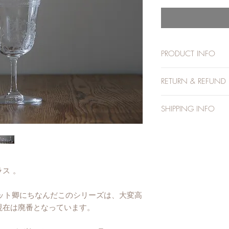
PRODUCT INFO
口径; 8.5cm H; 15
RETURN & REFUND 
一つ一つ職人の手に
ですが個体差があり
1点物のアンティー
SHIPPING INFO
を承ることができま
といったお客様のご
ご注文受け付け後、
ができません。予め
ご案内させていただ
送料目安は、商品の
誤発送など 当店の
考になさっていただ
品・交換をさせてい
ス 。
複数のお品物をお選
合計重量による送料
万が一 商品が破損
ット卿にちなんだこのシリーズは、大変高
オプションにて追跡
ご入金確認後、5営
現在は廃番となっています。
れたお客様のみ、全
発送いたします。発
の住所に配達されま