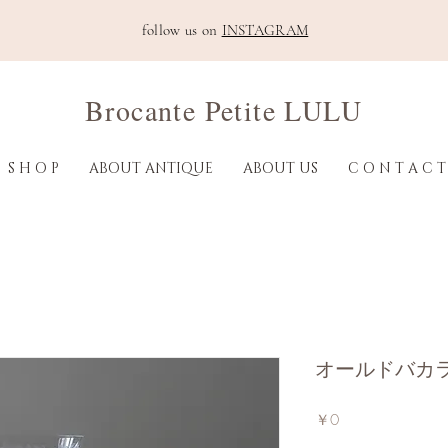
follow us on
INSTAGRAM
Brocante Petite LULU
S H O P
ABOUT ANTIQUE
ABOUT US
C O N T A C T
オールドバカ
価
￥0
格