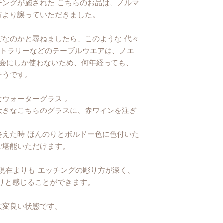
チングが施された こちらのお品は、ノルマ
方より譲っていただきました。
エコロジーの観点よ
いて梱包しておりま
たします。
ぜなのかと尋ねましたら、このような 代々
カトラリーなどのテーブルウエアは、ノエ
機会にしか使わないため、何年経っても、
そうです。
ウォーターグラス 。
大きなこちらのグラスに、赤ワインを注ぎ
終えた時 ほんのりとボルドー色に色付いた
ご堪能いただけます。
、現在よりも エッチングの彫り方が深く、
りと感じることができます。
大変良い状態です。
。