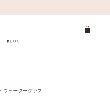
B L O G
ラ ウォーターグラス