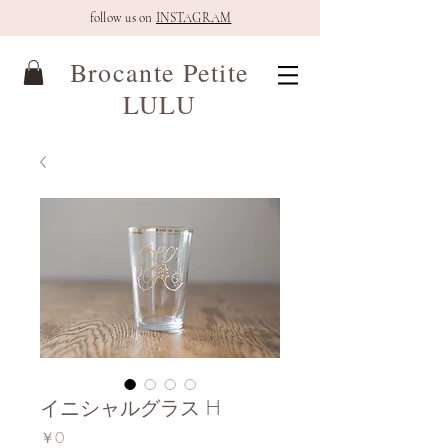
follow us on
INSTAGRAM
Brocante Petite
LULU
イニシャルグラス H
価
￥0