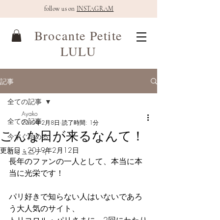
follow us on
INSTAGRAM
Brocante Petite
LULU
記事
全ての記事
Ayako
全ての記事
2019年2月8日
読了時間: 1分
こんな日が来るなんて！
今すぐ始める
更新日：
2019年2月12日
コミュニティ
長年のファンの一人として、本当に本
当に光栄です！
パリ好きで知らない人はいないであろ
う大人気のサイト、